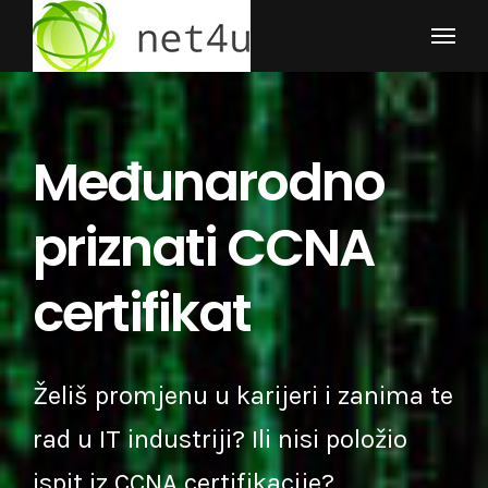
Skip
to
content
Međunarodno
priznati CCNA
certifikat
Želiš promjenu u karijeri i zanima te
rad u IT industriji? Ili nisi položio
ispit iz CCNA certifikacije?