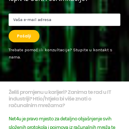
Trebate pomoć ili konzultacije? Stupite u kontakt s
nama.
Želiš promjenu u karijeri? Zanima te rad u IT
industriji? Htio/htjela bi više znati o
računalnim mrežama?
Net4u je pravo mjesto za detaljno objašnjenje svih
složenih protokola i pojmova iz računalnih mreža te