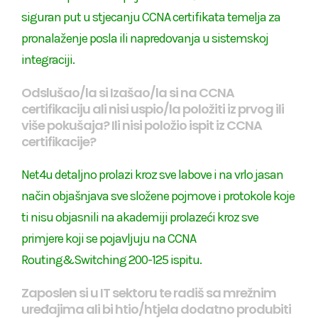
siguran put u stjecanju CCNA certifikata temelja za
pronalaženje posla ili napredovanja u sistemskoj
integraciji.
Odslušao/la si Izašao/la si na CCNA
certifikaciju ali nisi uspio/la položiti iz prvog ili
više pokušaja? Ili nisi položio ispit iz CCNA
certifikacije?
Net4u detaljno prolazi kroz sve labove i na vrlo jasan
način objašnjava sve složene pojmove i protokole koje
ti nisu objasnili na akademiji prolazeći kroz sve
primjere koji se pojavljuju na CCNA
Routing&Switching 200-125 ispitu.
Zaposlen si u IT sektoru te radiš sa mrežnim
uređajima ali bi htio/htjela dodatno produbiti